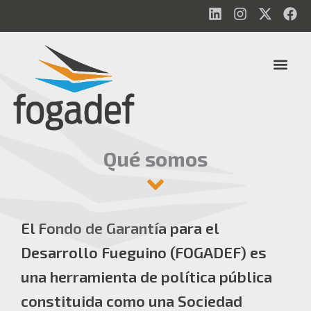
Ir
L
I
X
F
al
i
n
-
a
n
s
t
c
contenido
M
k
t
w
e
e
e
a
i
b
n
d
g
t
o
u
i
r
t
o
n
a
e
k
m
r
Qué somos
El Fondo de Garantía para el
Desarrollo Fueguino (FOGADEF) es
una herramienta de política pública
constituida como una Sociedad