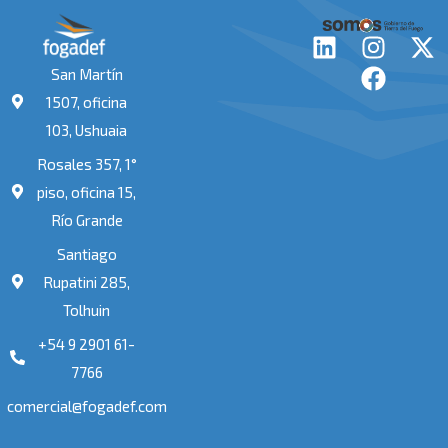
L
I
F
X
i
n
a
-
San Martín
n
s
c
t
1507, oficina
k
t
e
w
103, Ushuaia
e
a
b
i
Rosales 357, 1°
d
g
o
t
i
r
o
t
piso, oficina 15,
n
a
k
e
Río Grande
m
r
Santiago
Rupatini 285,
Tolhuin
+54 9 2901 61-
7766
comercial@fogadef.com