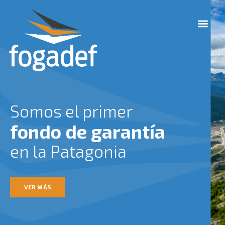
Ir
M
al
e
contenido
n
u
Somos el primer
fondo de garantía
en la Patagonia
VER MÁS