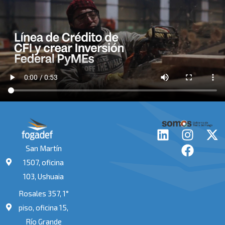
L
I
F
X
i
n
a
-
San Martín
n
s
c
t
1507, oficina
k
t
e
w
103, Ushuaia
e
a
b
i
Rosales 357, 1°
d
g
o
t
i
r
o
t
piso, oficina 15,
n
a
k
e
Río Grande