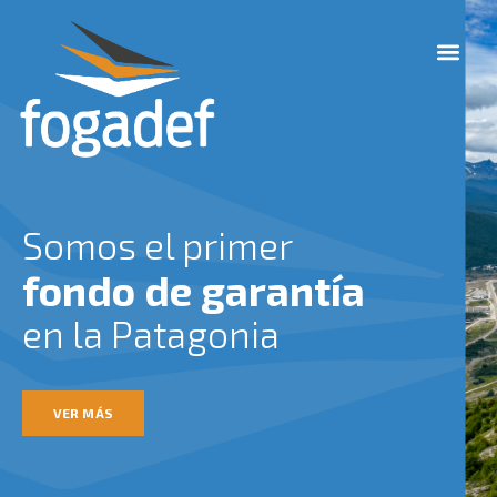
Ir
M
al
e
contenido
n
u
Somos el primer
fondo de garantía
en la Patagonia
VER MÁS