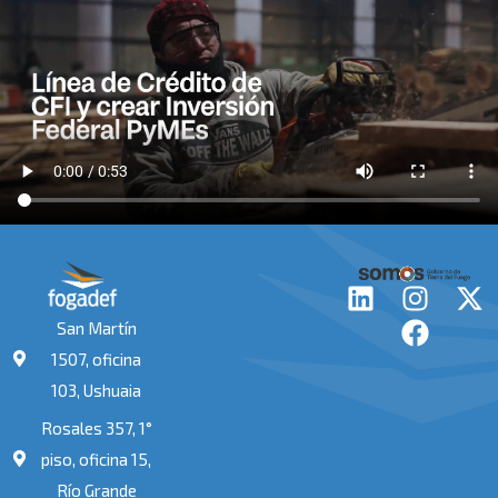
L
I
F
X
i
n
a
-
San Martín
n
s
c
t
1507, oficina
k
t
e
w
103, Ushuaia
e
a
b
i
Rosales 357, 1°
d
g
o
t
i
r
o
t
piso, oficina 15,
n
a
k
e
Río Grande