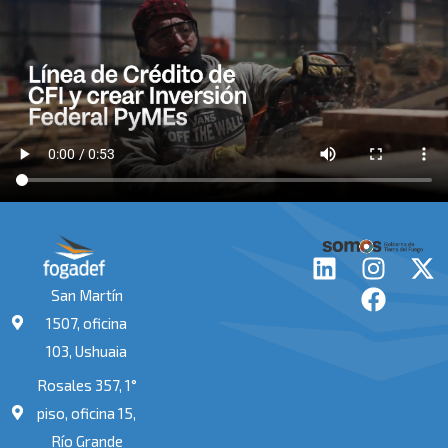
L
I
F
X
i
n
a
-
San Martín
n
s
c
t
1507, oficina
k
t
e
w
103, Ushuaia
e
a
b
i
Rosales 357, 1°
d
g
o
t
i
r
o
t
piso, oficina 15,
n
a
k
e
Río Grande