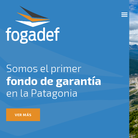
Ir
M
al
e
contenido
n
u
Somos el primer
fondo de garantía
en la Patagonia
VER MÁS