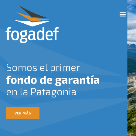
Ir
M
al
e
contenido
n
u
Somos el primer
fondo de garantía
en la Patagonia
VER MÁS