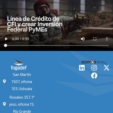
L
I
F
X
i
n
a
-
San Martín
n
s
c
t
1507, oficina
k
t
e
w
103, Ushuaia
e
a
b
i
Rosales 357, 1°
d
g
o
t
i
r
o
t
piso, oficina 15,
n
a
k
e
Río Grande