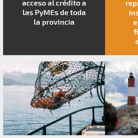
acceso al crédito a
rep
las PyMEs de toda
in
la provincia
e
f