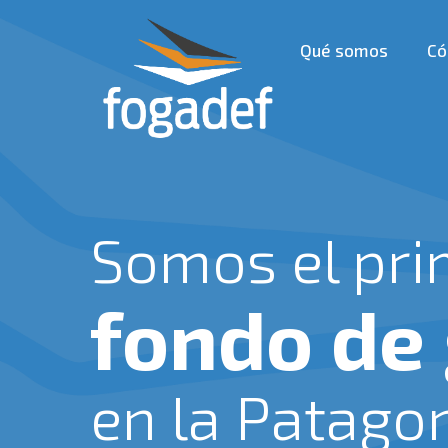
Ir
al
Qué somos
Có
contenido
Somos el pri
fondo de
en la Patago