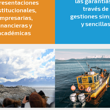
las garantía
resentaciones
través de
stitucionales,
gestiones sim
mpresarias,
y sencilla
inancieras y
académicas