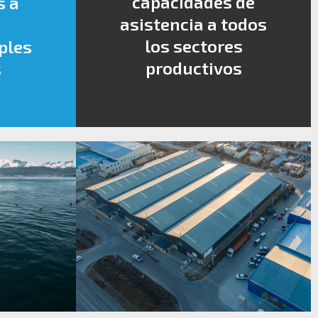
capacidades de
s a
asistencia a todos
los sectores
ples
productivos
s