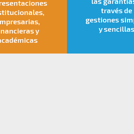
las garantía
resentaciones
través de
stitucionales,
gestiones sim
mpresarias,
y sencilla
inancieras y
académicas