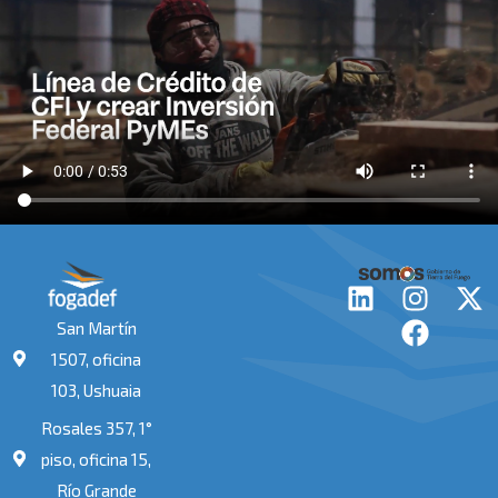
L
I
F
X
i
n
a
-
San Martín
n
s
c
t
1507, oficina
k
t
e
w
103, Ushuaia
e
a
b
i
Rosales 357, 1°
d
g
o
t
i
r
o
t
piso, oficina 15,
n
a
k
e
Río Grande