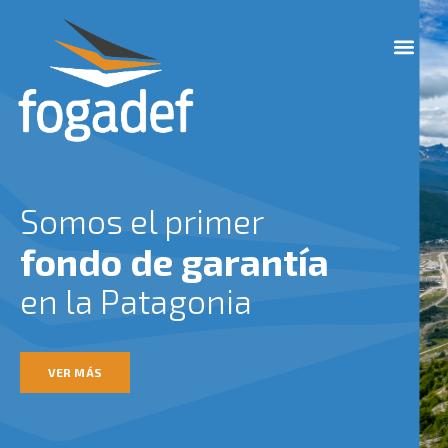
Ir
M
al
e
contenido
n
u
Somos el primer
fondo de garantía
en la Patagonia
VER MÁS