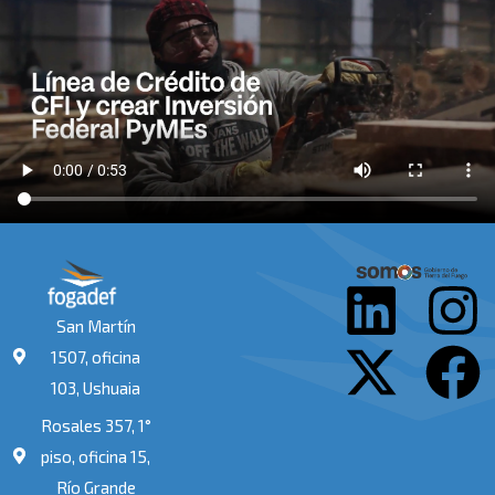
L
X
I
F
San Martín
i
-
n
a
1507, oficina
103, Ushuaia
n
t
s
c
Rosales 357, 1°
k
w
t
e
piso, oficina 15,
Río Grande