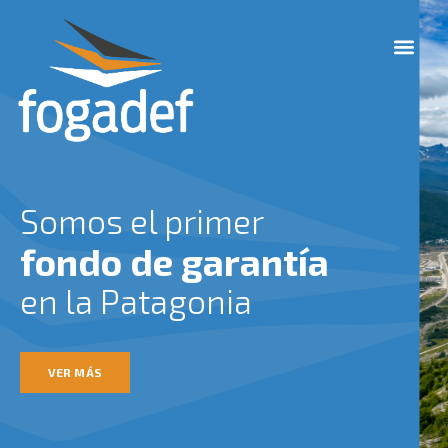
Ir
M
al
e
contenido
n
u
Somos el primer
fondo de garantía
en la Patagonia
VER MÁS