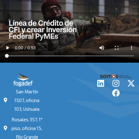
L
I
F
X
i
n
a
-
San Martín
n
s
c
t
1507, oficina
k
t
e
w
103, Ushuaia
e
a
b
i
Rosales 357, 1°
d
g
o
t
i
r
o
t
piso, oficina 15,
n
a
k
e
Río Grande