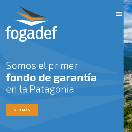
Ir
M
al
e
contenido
n
u
Somos el primer
fondo de garantía
en la Patagonia
VER MÁS