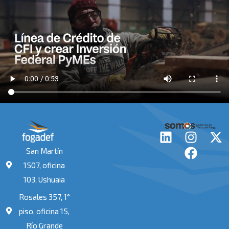
L
I
F
X
i
n
a
-
San Martín
n
s
c
t
1507, oficina
k
t
e
w
103, Ushuaia
e
a
b
i
Rosales 357, 1°
d
g
o
t
i
r
o
t
piso, oficina 15,
n
a
k
e
Río Grande