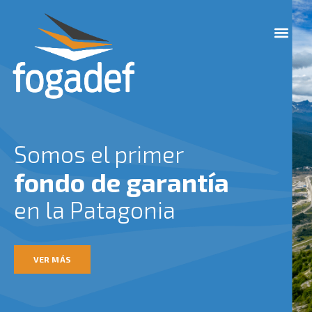
Ir
M
al
e
contenido
n
u
Somos el primer
fondo de garantía
en la Patagonia
VER MÁS