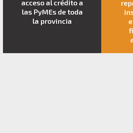
acceso al crédito a
rep
las PyMEs de toda
in
la provincia
e
f