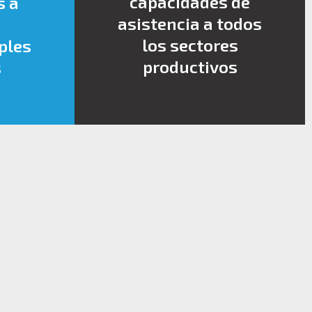
capacidades de
s a
asistencia a todos
los sectores
ples
productivos
s