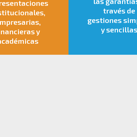
las garantía
resentaciones
través de
stitucionales,
gestiones sim
mpresarias,
y sencilla
inancieras y
académicas