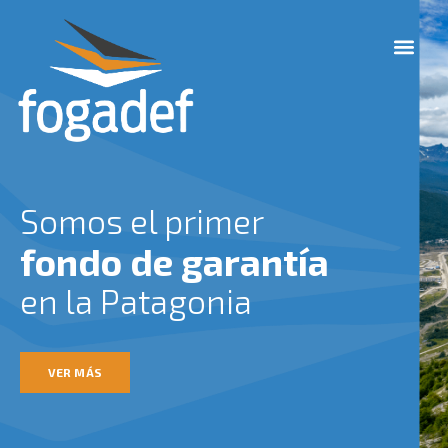
Ir
M
al
e
contenido
n
u
Somos el primer
fondo de garantía
en la Patagonia
VER MÁS