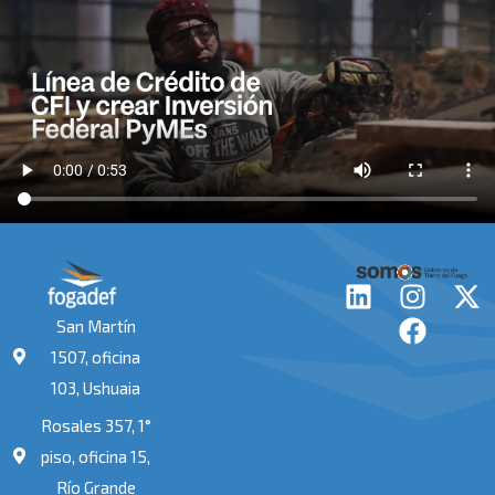
L
I
F
X
i
n
a
-
San Martín
n
s
c
t
1507, oficina
k
t
e
w
103, Ushuaia
e
a
b
i
Rosales 357, 1°
d
g
o
t
i
r
o
t
piso, oficina 15,
n
a
k
e
Río Grande