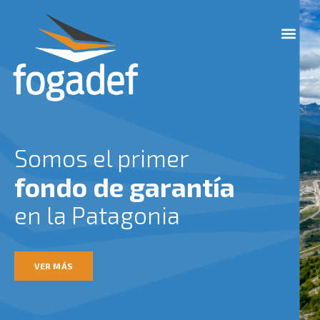
Ir
M
al
e
contenido
n
u
Somos el primer
fondo de garantía
en la Patagonia
VER MÁS