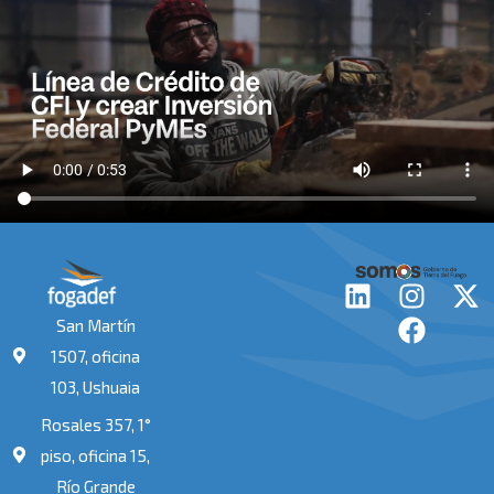
L
I
F
X
i
n
a
-
San Martín
n
s
c
t
1507, oficina
k
t
e
w
103, Ushuaia
e
a
b
i
Rosales 357, 1°
d
g
o
t
i
r
o
t
piso, oficina 15,
n
a
k
e
Río Grande