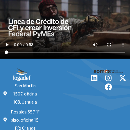
L
I
F
X
i
n
a
-
San Martín
n
s
c
t
1507, oficina
k
t
e
w
103, Ushuaia
e
a
b
i
Rosales 357, 1°
d
g
o
t
i
r
o
t
piso, oficina 15,
n
a
k
e
Río Grande