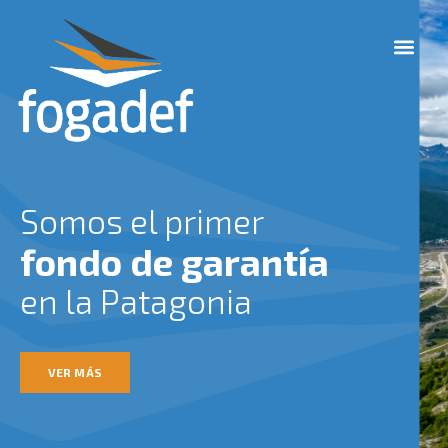
Ir
M
al
e
contenido
n
u
Somos el primer
fondo de garantía
en la Patagonia
VER MÁS