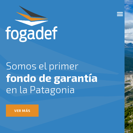
Ir
M
al
e
contenido
n
u
Somos el primer
fondo de garantía
en la Patagonia
VER MÁS