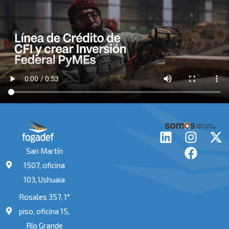
L
I
F
X
i
n
a
-
San Martín
n
s
c
t
1507, oficina
k
t
e
w
103, Ushuaia
e
a
b
i
Rosales 357, 1°
d
g
o
t
i
r
o
t
piso, oficina 15,
n
a
k
e
Río Grande