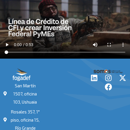
L
I
F
X
i
n
a
-
San Martín
n
s
c
t
1507, oficina
k
t
e
w
103, Ushuaia
e
a
b
i
Rosales 357, 1°
d
g
o
t
i
r
o
t
piso, oficina 15,
n
a
k
e
Río Grande