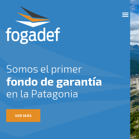
Ir
M
al
e
contenido
n
u
Somos el primer
fondo de garantía
en la Patagonia
VER MÁS