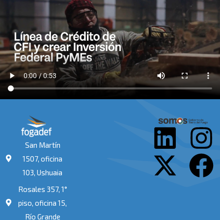
L
X
I
F
San Martín
i
-
n
a
1507, oficina
103, Ushuaia
n
t
s
c
Rosales 357, 1°
k
w
t
e
piso, oficina 15,
Río Grande