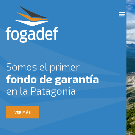
Ir
M
al
e
contenido
n
u
Somos el primer
fondo de garantía
en la Patagonia
VER MÁS