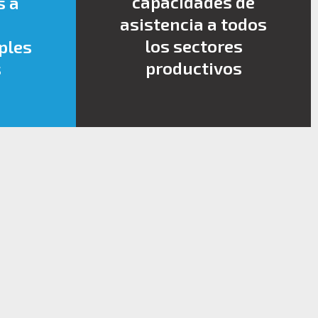
capacidades de
s a
asistencia a todos
los sectores
ples
productivos
s