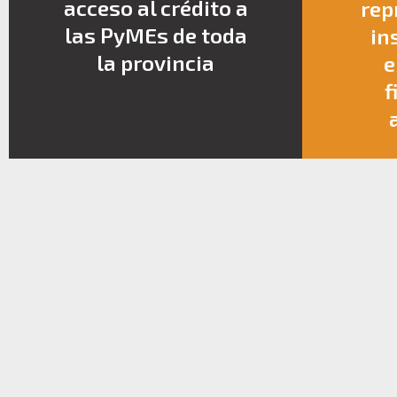
acceso al crédito a
rep
las PyMEs de toda
in
la provincia
e
f