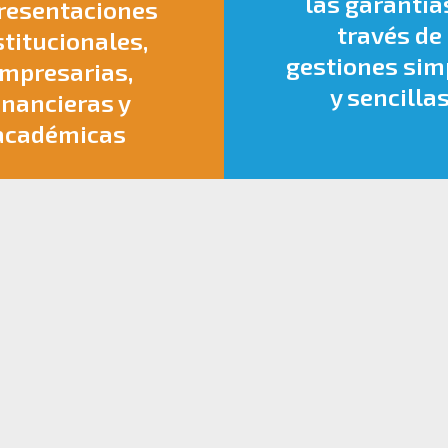
las garantía
resentaciones
través de
stitucionales,
gestiones sim
mpresarias,
y sencilla
inancieras y
académicas