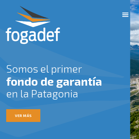
Ir
M
al
e
contenido
n
u
Somos el primer
fondo de garantía
en la Patagonia
VER MÁS