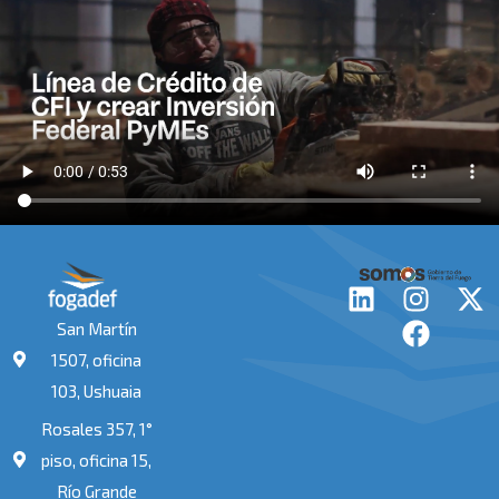
L
I
F
X
i
n
a
-
San Martín
n
s
c
t
1507, oficina
k
t
e
w
103, Ushuaia
e
a
b
i
Rosales 357, 1°
d
g
o
t
i
r
o
t
piso, oficina 15,
n
a
k
e
Río Grande