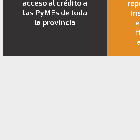
acceso al crédito a
rep
las PyMEs de toda
in
la provincia
e
f