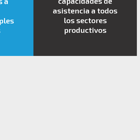
capacidades de
s a
asistencia a todos
los sectores
ples
productivos
s