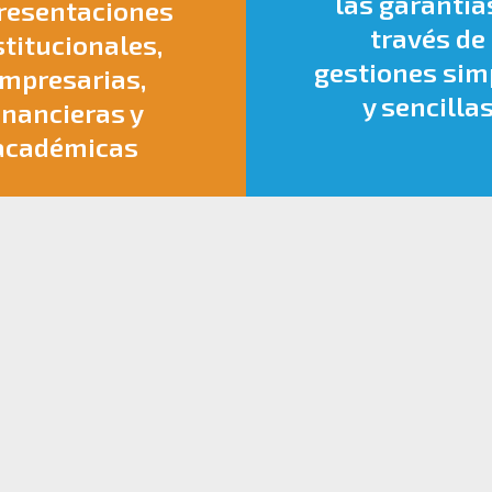
las garantía
resentaciones
través de
stitucionales,
gestiones sim
mpresarias,
y sencilla
inancieras y
académicas