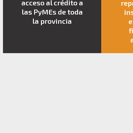
acceso al crédito a
rep
las PyMEs de toda
in
la provincia
e
f