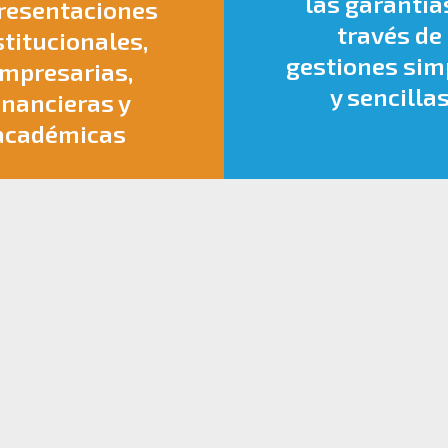
las garantía
resentaciones
través de
stitucionales,
gestiones sim
mpresarias,
y sencilla
inancieras y
académicas