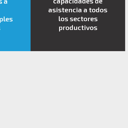
capacidades de
s a
asistencia a todos
los sectores
ples
productivos
s