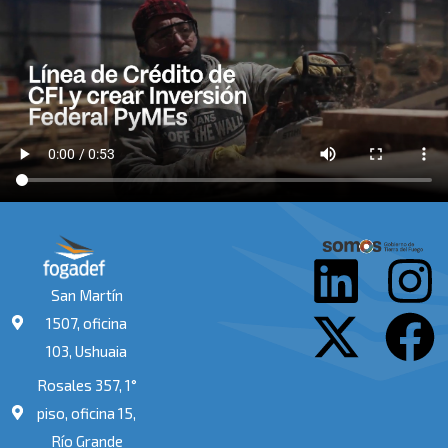
L
X
I
F
San Martín
i
-
n
a
1507, oficina
103, Ushuaia
n
t
s
c
Rosales 357, 1°
k
w
t
e
piso, oficina 15,
Río Grande