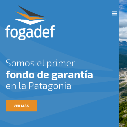
Ir
M
al
e
contenido
n
u
Somos el primer
fondo de garantía
en la Patagonia
VER MÁS