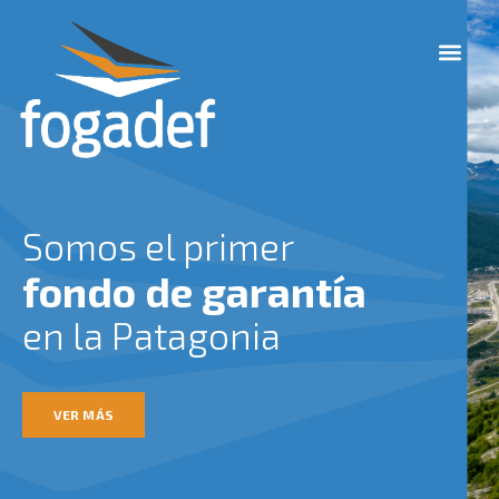
Ir
M
al
e
contenido
n
u
Somos el primer
fondo de garantía
en la Patagonia
VER MÁS