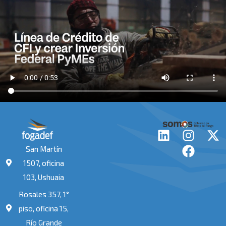
L
I
F
X
i
n
a
-
San Martín
n
s
c
t
1507, oficina
k
t
e
w
103, Ushuaia
e
a
b
i
Rosales 357, 1°
d
g
o
t
i
r
o
t
piso, oficina 15,
n
a
k
e
Río Grande