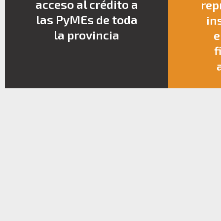
acceso al crédito a
rep
las PyMEs de toda
in
la provincia
e
f