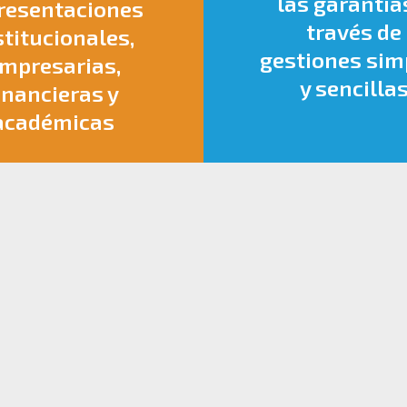
las garantía
resentaciones
través de
stitucionales,
gestiones sim
mpresarias,
y sencilla
inancieras y
académicas