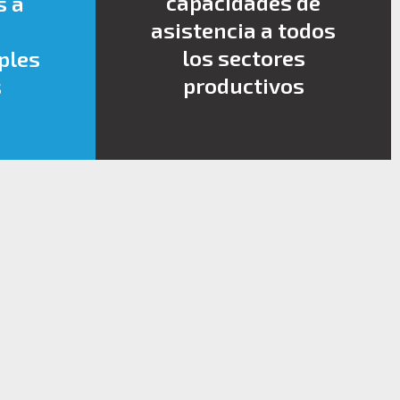
capacidades de
s a
asistencia a todos
los sectores
ples
productivos
s