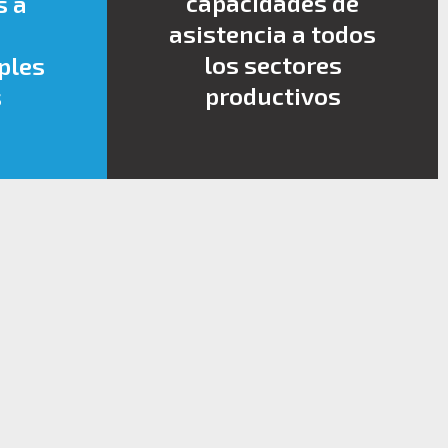
capacidades de
s a
asistencia a todos
los sectores
ples
productivos
s