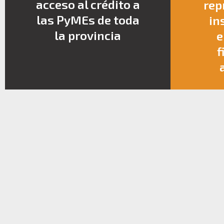
acceso al crédito a
rep
las PyMEs de toda
in
la provincia
e
f