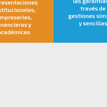
las garantía
resentaciones
través de
stitucionales,
gestiones sim
mpresarias,
y sencilla
inancieras y
académicas