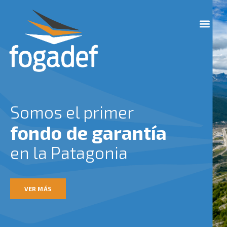
Ir
M
al
e
contenido
n
u
Somos el primer
fondo de garantía
en la Patagonia
VER MÁS