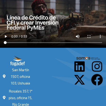
L
X
I
F
San Martín
i
-
n
a
1507, oficina
103, Ushuaia
n
t
s
c
Rosales 357, 1°
k
w
t
e
piso, oficina 15,
Río Grande