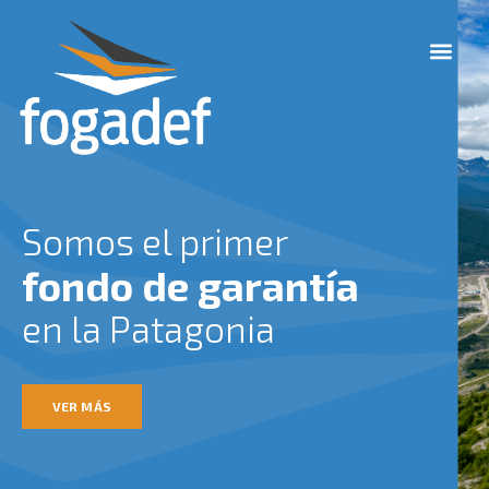
Ir
M
al
e
contenido
n
u
Somos el primer
fondo de garantía
en la Patagonia
VER MÁS