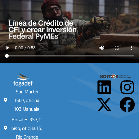
L
X
I
F
San Martín
i
-
n
a
1507, oficina
103, Ushuaia
n
t
s
c
Rosales 357, 1°
k
w
t
e
piso, oficina 15,
Río Grande