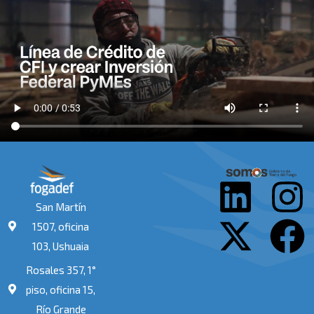
L
X
I
F
San Martín
i
-
n
a
1507, oficina
103, Ushuaia
n
t
s
c
Rosales 357, 1°
k
w
t
e
piso, oficina 15,
Río Grande