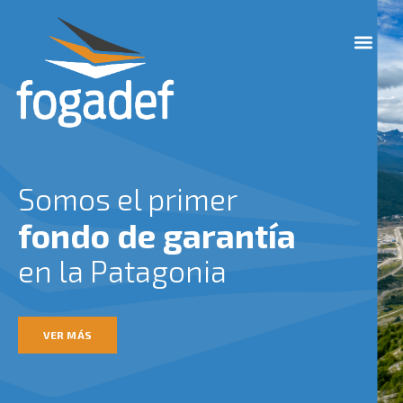
Ir
M
al
e
contenido
n
u
Somos el primer
fondo de garantía
en la Patagonia
VER MÁS