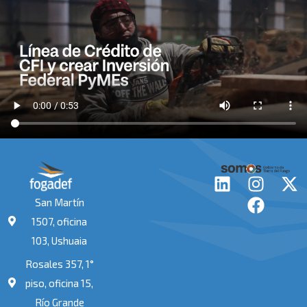
L
I
F
X
i
n
a
-
San Martín
n
s
c
t
1507, oficina
k
t
e
w
103, Ushuaia
e
a
b
i
Rosales 357, 1°
d
g
o
t
i
r
o
t
piso, oficina 15,
n
a
k
e
Río Grande