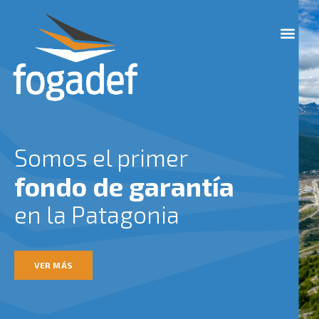
Ir
M
al
e
contenido
n
u
Somos el primer
fondo de garantía
en la Patagonia
VER MÁS