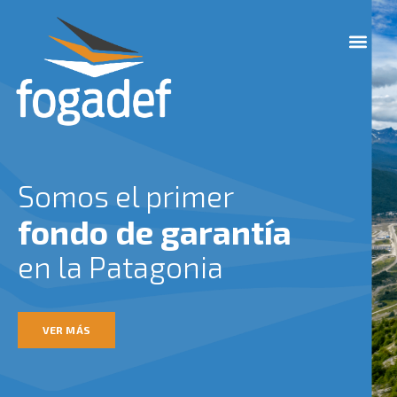
Ir
M
al
e
contenido
n
u
Somos el primer
fondo de garantía
en la Patagonia
VER MÁS