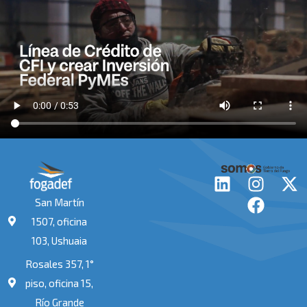
L
I
F
X
i
n
a
-
San Martín
n
s
c
t
1507, oficina
k
t
e
w
103, Ushuaia
e
a
b
i
Rosales 357, 1°
d
g
o
t
i
r
o
t
piso, oficina 15,
n
a
k
e
Río Grande