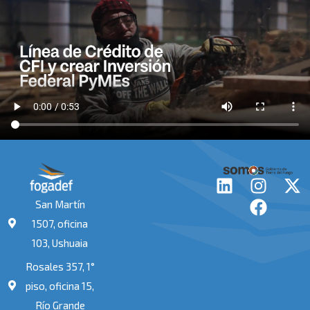
L
I
F
X
i
n
a
-
San Martín
n
s
c
t
1507, oficina
k
t
e
w
103, Ushuaia
e
a
b
i
Rosales 357, 1°
d
g
o
t
i
r
o
t
piso, oficina 15,
n
a
k
e
Río Grande