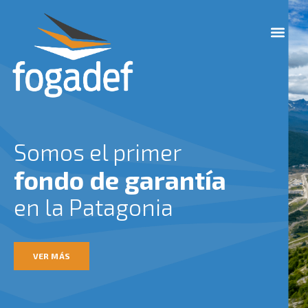
Ir
M
al
e
contenido
n
u
Somos el primer
fondo de garantía
en la Patagonia
VER MÁS