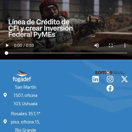
L
I
F
X
i
n
a
-
San Martín
n
s
c
t
1507, oficina
k
t
e
w
103, Ushuaia
e
a
b
i
Rosales 357, 1°
d
g
o
t
i
r
o
t
piso, oficina 15,
n
a
k
e
Río Grande