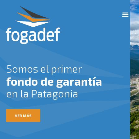
Ir
M
al
e
contenido
n
u
Somos el primer
fondo de garantía
en la Patagonia
VER MÁS