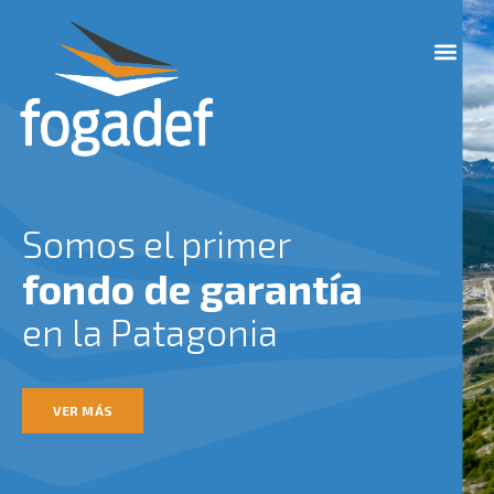
Ir
M
al
e
contenido
n
u
Somos el primer
fondo de garantía
en la Patagonia
VER MÁS