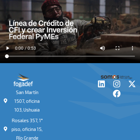
L
I
F
X
i
n
a
-
San Martín
n
s
c
t
1507, oficina
k
t
e
w
103, Ushuaia
e
a
b
i
Rosales 357, 1°
d
g
o
t
i
r
o
t
piso, oficina 15,
n
a
k
e
Río Grande