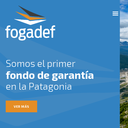
Ir
M
al
e
contenido
n
u
Somos el primer
fondo de garantía
en la Patagonia
VER MÁS