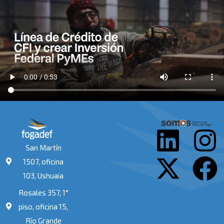
L
X
I
F
San Martín
i
-
n
a
1507, oficina
103, Ushuaia
n
t
s
c
Rosales 357, 1°
k
w
t
e
piso, oficina 15,
Río Grande