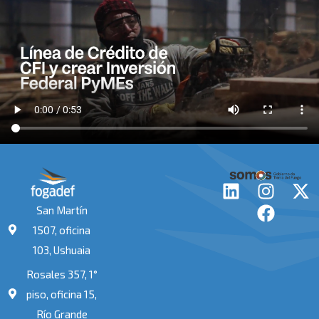
L
I
F
X
i
n
a
-
San Martín
n
s
c
t
1507, oficina
k
t
e
w
103, Ushuaia
e
a
b
i
Rosales 357, 1°
d
g
o
t
i
r
o
t
piso, oficina 15,
n
a
k
e
Río Grande