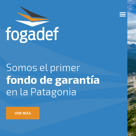
Ir
M
al
e
contenido
n
u
Somos el primer
fondo de garantía
en la Patagonia
VER MÁS