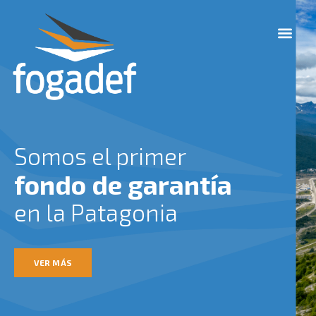
Ir
M
al
e
contenido
n
u
Somos el primer
fondo de garantía
en la Patagonia
VER MÁS