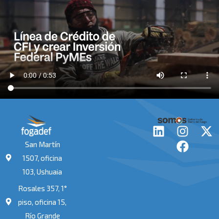
L
I
F
X
i
n
a
-
San Martín
n
s
c
t
1507, oficina
k
t
e
w
103, Ushuaia
e
a
b
i
Rosales 357, 1°
d
g
o
t
i
r
o
t
piso, oficina 15,
n
a
k
e
Río Grande