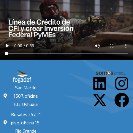
L
X
I
F
San Martín
i
-
n
a
1507, oficina
103, Ushuaia
n
t
s
c
Rosales 357, 1°
k
w
t
e
piso, oficina 15,
Río Grande