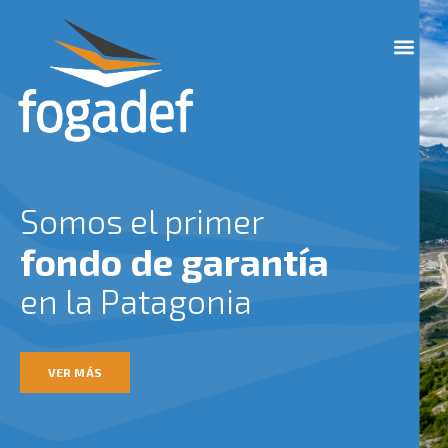
Ir
M
al
e
contenido
n
u
Somos el primer
fondo de garantía
en la Patagonia
VER MÁS