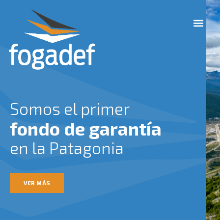
Ir
M
al
e
contenido
n
u
Somos el primer
fondo de garantía
en la Patagonia
VER MÁS