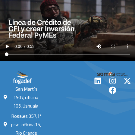
L
I
F
X
i
n
a
-
San Martín
n
s
c
t
1507, oficina
k
t
e
w
103, Ushuaia
e
a
b
i
Rosales 357, 1°
d
g
o
t
i
r
o
t
piso, oficina 15,
n
a
k
e
Río Grande