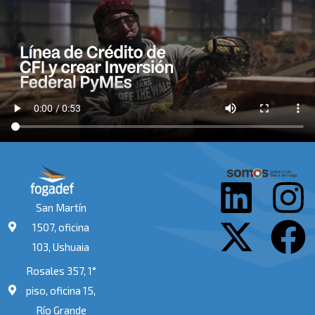
L
X
I
F
San Martín
i
-
n
a
1507, oficina
103, Ushuaia
n
t
s
c
Rosales 357, 1°
k
w
t
e
piso, oficina 15,
Río Grande