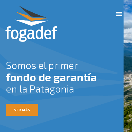
Ir
M
al
e
contenido
n
u
Somos el primer
fondo de garantía
en la Patagonia
VER MÁS