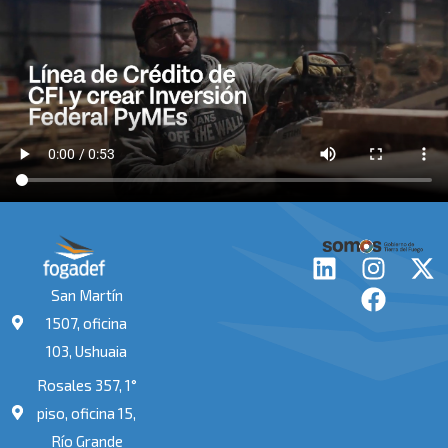
L
I
F
X
i
n
a
-
San Martín
n
s
c
t
1507, oficina
k
t
e
w
103, Ushuaia
e
a
b
i
Rosales 357, 1°
d
g
o
t
i
r
o
t
piso, oficina 15,
n
a
k
e
Río Grande