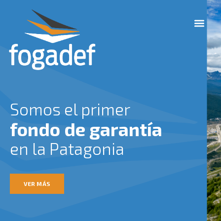
Ir
M
al
e
contenido
n
u
Somos el primer
fondo de garantía
en la Patagonia
VER MÁS