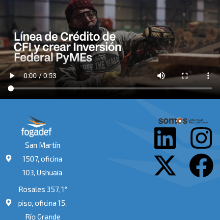
L
X
I
F
San Martín
i
-
n
a
1507, oficina
103, Ushuaia
n
t
s
c
Rosales 357, 1°
k
w
t
e
piso, oficina 15,
Río Grande