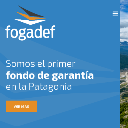
Ir
M
al
e
contenido
n
u
Somos el primer
fondo de garantía
en la Patagonia
VER MÁS