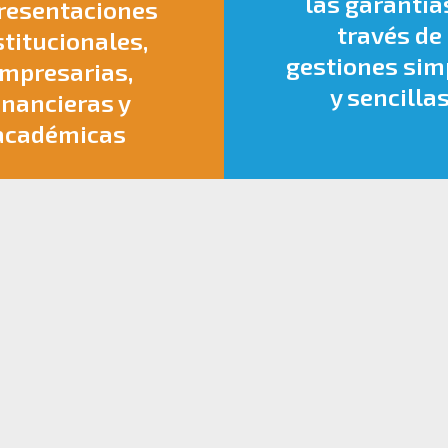
las garantía
resentaciones
través de
stitucionales,
gestiones sim
mpresarias,
y sencilla
inancieras y
académicas