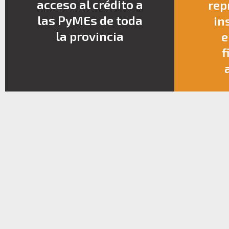
acceso al crédito a
rep
las PyMEs de toda
in
la provincia
e
f