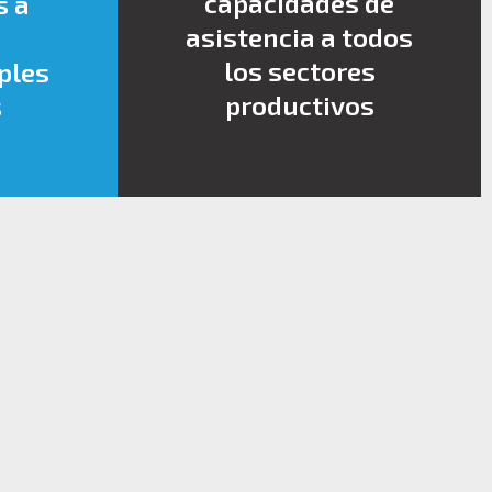
capacidades de
s a
asistencia a todos
los sectores
ples
productivos
s