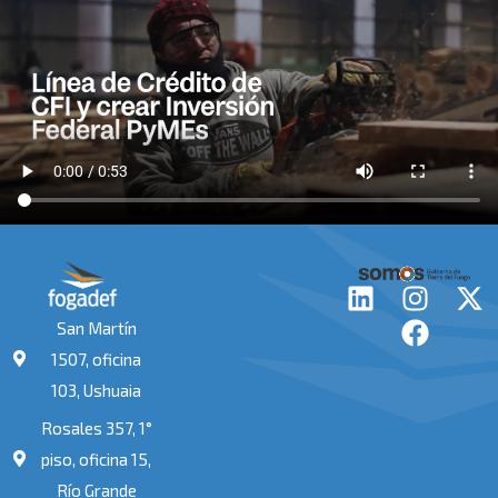
L
I
F
X
i
n
a
-
San Martín
n
s
c
t
1507, oficina
k
t
e
w
103, Ushuaia
e
a
b
i
Rosales 357, 1°
d
g
o
t
i
r
o
t
piso, oficina 15,
n
a
k
e
Río Grande