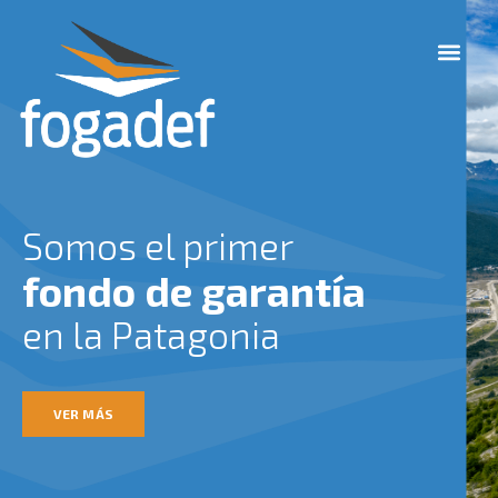
Ir
M
al
e
contenido
n
u
Somos el primer
fondo de garantía
en la Patagonia
VER MÁS