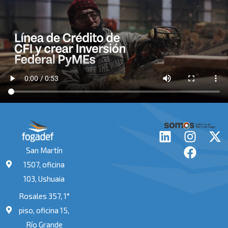
L
I
F
X
i
n
a
-
San Martín
n
s
c
t
1507, oficina
k
t
e
w
103, Ushuaia
e
a
b
i
Rosales 357, 1°
d
g
o
t
i
r
o
t
piso, oficina 15,
n
a
k
e
Río Grande