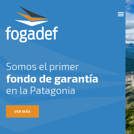
Ir
M
al
e
contenido
n
u
Somos el primer
fondo de garantía
en la Patagonia
VER MÁS