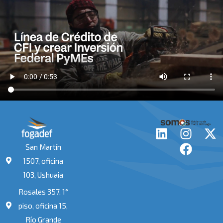
L
I
F
X
i
n
a
-
San Martín
n
s
c
t
1507, oficina
k
t
e
w
103, Ushuaia
e
a
b
i
Rosales 357, 1°
d
g
o
t
i
r
o
t
piso, oficina 15,
n
a
k
e
Río Grande