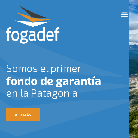
Ir
M
al
e
contenido
n
u
Somos el primer
fondo de garantía
en la Patagonia
VER MÁS