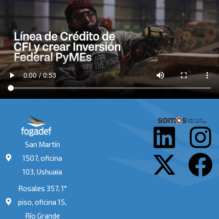
L
X
I
F
San Martín
i
-
n
a
1507, oficina
103, Ushuaia
n
t
s
c
Rosales 357, 1°
k
w
t
e
piso, oficina 15,
Río Grande