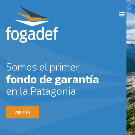
Ir
M
al
e
contenido
n
u
Somos el primer
fondo de garantía
en la Patagonia
VER MÁS