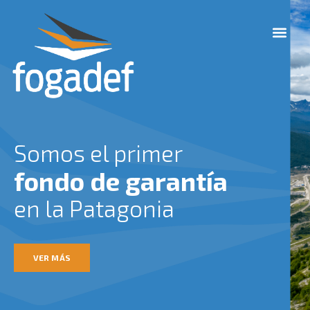
Ir
M
al
e
contenido
n
u
Somos el primer
fondo de garantía
en la Patagonia
VER MÁS