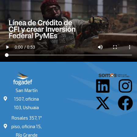
L
X
I
F
San Martín
i
-
n
a
1507, oficina
103, Ushuaia
n
t
s
c
Rosales 357, 1°
k
w
t
e
piso, oficina 15,
Río Grande