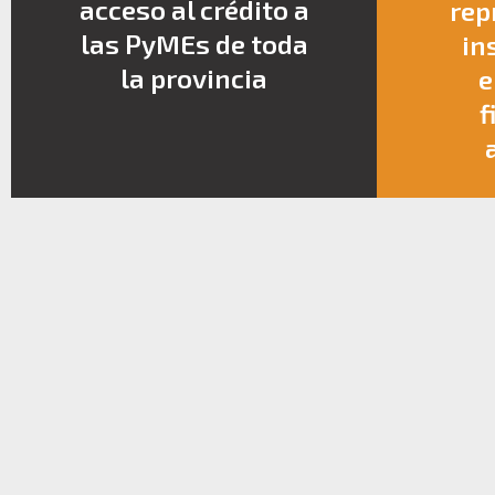
acceso al crédito a
rep
las PyMEs de toda
in
la provincia
e
f