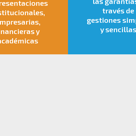
las garantía
resentaciones
través de
stitucionales,
gestiones sim
mpresarias,
y sencilla
inancieras y
académicas