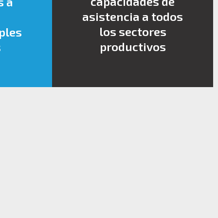
capacidades de
s a
asistencia a todos
los sectores
ples
productivos
s