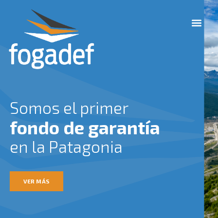
Ir
M
al
e
contenido
n
u
Somos el primer
fondo de garantía
en la Patagonia
VER MÁS