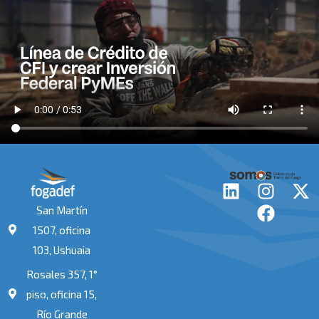
L
I
F
X
i
n
a
-
San Martín
n
s
c
t
1507, oficina
k
t
e
w
103, Ushuaia
e
a
b
i
Rosales 357, 1°
d
g
o
t
i
r
o
t
piso, oficina 15,
n
a
k
e
Río Grande